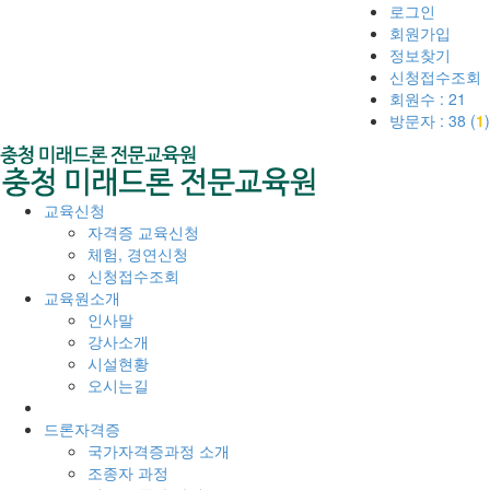
로그인
회원가입
정보찾기
신청접수조회
회원수 : 21
방문자 : 38 (
1
)
교육신청
자격증 교육신청
체험, 경연신청
신청접수조회
교육원소개
인사말
강사소개
시설현황
오시는길
드론자격증
국가자격증과정 소개
조종자 과정