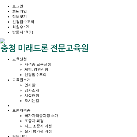
로그인
회원가입
정보찾기
신청접수조회
회원수 : 21
방문자 : 9 (
1
)
교육신청
자격증 교육신청
체험, 경연신청
신청접수조회
교육원소개
인사말
강사소개
시설현황
오시는길
드론자격증
국가자격증과정 소개
조종자 과정
지도 조종자 과정
실기 평가관 과정
커뮤니티