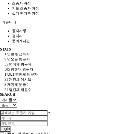
조종자 과정
지도 조종자 과정
실기 평가관 과정
커뮤니티
공지사항
갤러리
문의게시판
STATS
1 명
현재 접속자
9 명
오늘 방문자
35 명
어제 방문자
305 명
최대 방문자
17,021 명
전체 방문자
31 개
전체 게시물
3 개
전체 댓글수
21 명
전체 회원수
SEARCH
Login
자동로그인 및 로그인 상태 유지