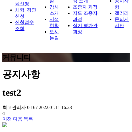
말
정 소개
공지사
육신청
강사
조종자 과정
항
체험, 경연
소개
지도 조종자
갤러리
신청
시설
과정
문의게
신청접수
현황
실기 평가관
시판
조회
오시
과정
는길
커뮤니티
공지사항
test2
최고관리자
0
167
2022.01.11 16:23
d
이전
다음
목록