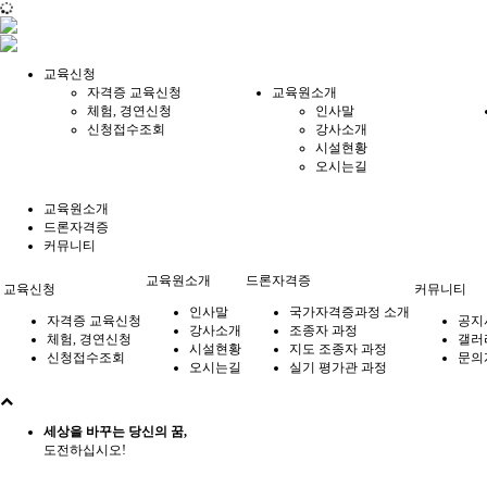
교육신청
자격증 교육신청
교육원소개
체험, 경연신청
인사말
신청접수조회
강사소개
시설현황
오시는길
교육원소개
드론자격증
커뮤니티
교육원소개
드론자격증
교육신청
커뮤니티
인사말
국가자격증과정 소개
자격증 교육신청
공지
강사소개
조종자 과정
체험, 경연신청
갤러
시설현황
지도 조종자 과정
신청접수조회
문의
오시는길
실기 평가관 과정
세상을 바꾸는 당신의 꿈,
도전하십시오!